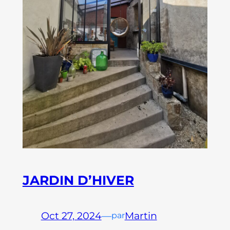
JARDIN D’HIVER
Oct 27, 2024
—
Martin
par