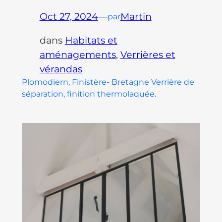
Oct 27, 2024
—
Martin
par
dans
Habitats et
aménagements
, 
Verrières et
vérandas
Plomodiern, Finistère- Bretagne Verrière de
séparation, finition thermolaquée.