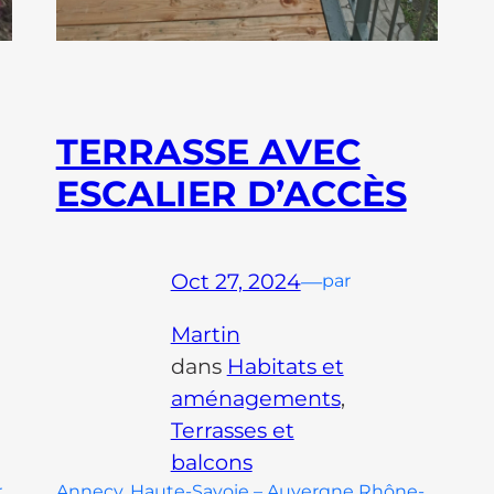
TERRASSE AVEC
ESCALIER D’ACCÈS
Oct 27, 2024
—
par
Martin
dans
Habitats et
aménagements
, 
Terrasses et
balcons
r
Annecy, Haute-Savoie – Auvergne Rhône-