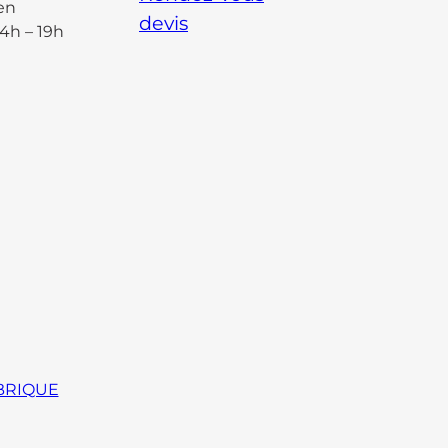
en
devis
14h – 19h
BRIQUE