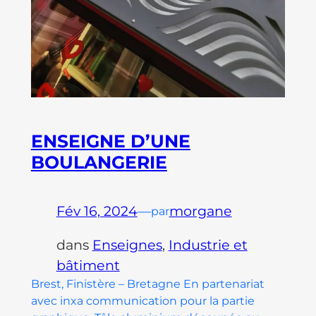
ENSEIGNE D’UNE
BOULANGERIE
Fév 16, 2024
—
morgane
par
dans
Enseignes
, 
Industrie et
bâtiment
Brest, Finistère – Bretagne En partenariat
avec inxa communication pour la partie